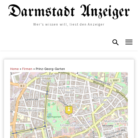
Wer's wissen will, liest den Anzeiger
Home
»
Firmen
»
Prinz-Georg-Garten