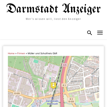
Wer's wissen will, liest den Anzeiger
Home
»
Firmen
»
Müller und Schultheis GbR