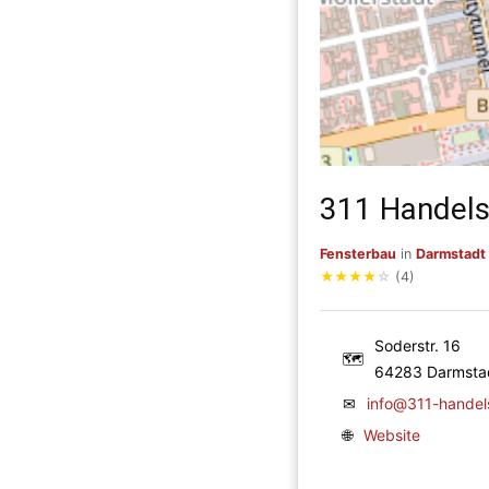
311 Handel
Fensterbau
in
Darmstadt
★
★
★
★
☆
(4)
Soderstr. 16
🗺
64283 Darmsta
✉
info@311-handel
🌐
Website