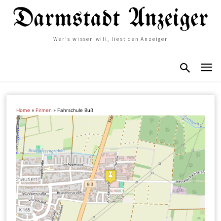
Wer's wissen will, liest den Anzeiger
Home
»
Firmen
»
Fahrschule Buß