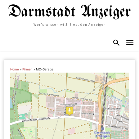
Wer's wissen will, liest den Anzeiger
Home
»
Firmen
»
MC-Garage