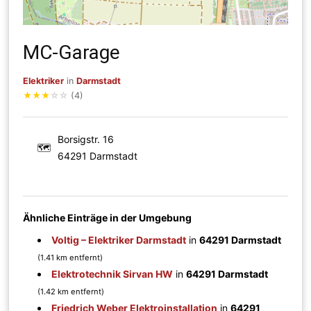
MC-Garage
Elektriker
in
Darmstadt
★
★
★
☆
☆
(4)
Borsigstr. 16
🗺
64291 Darmstadt
Ähnliche Einträge in der Umgebung
Voltig – Elektriker Darmstadt
in
64291 Darmstadt
(1.41 km entfernt)
Elektrotechnik Sirvan HW
in
64291 Darmstadt
(1.42 km entfernt)
Friedrich Weber Elektroinstallation
in
64291