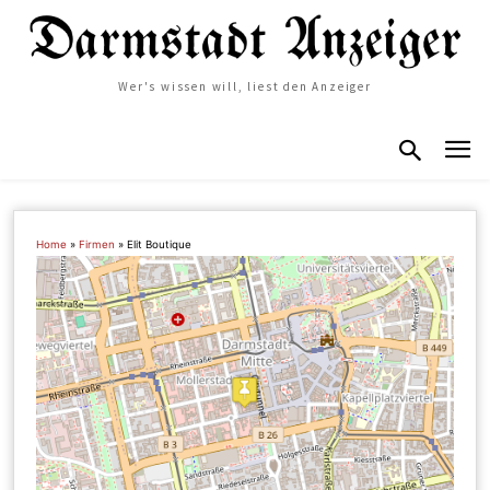
Wer's wissen will, liest den Anzeiger
Home
»
Firmen
»
Elit Boutique