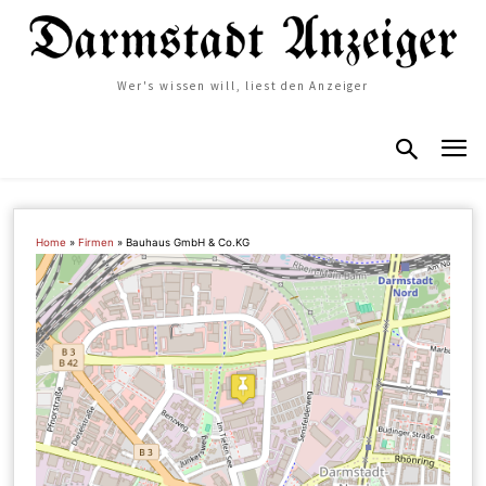
Wer's wissen will, liest den Anzeiger
Home
»
Firmen
»
Bauhaus GmbH & Co.KG