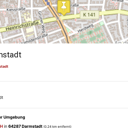
mstadt
stadt
dt
der Umgebung
bH
in
64287 Darmstadt
(0.24 km entfernt)