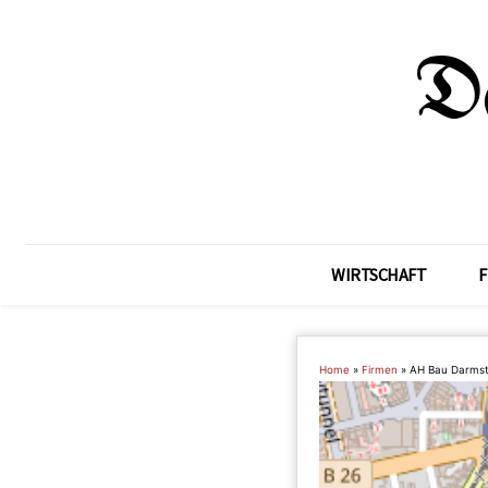
WIRTSCHAFT
F
Home
»
Firmen
»
AH Bau Darms