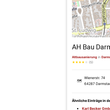
AH Bau Dar
Altbausanierung
in
Darm
★
★
★
★
☆
(5)
Wienerstr. 74
🗺
64287 Darmsta
Ähnliche Einträge in 
Karl Becker Gm