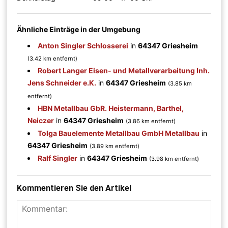
Ähnliche Einträge in der Umgebung
Anton Singler Schlosserei
in
64347 Griesheim
(3.42 km entfernt)
Robert Langer Eisen- und Metallverarbeitung Inh.
Jens Schneider e.K.
in
64347 Griesheim
(3.85 km
entfernt)
HBN Metallbau GbR. Heistermann, Barthel,
Neiczer
in
64347 Griesheim
(3.86 km entfernt)
Tolga Bauelemente Metallbau GmbH Metallbau
in
64347 Griesheim
(3.89 km entfernt)
Ralf Singler
in
64347 Griesheim
(3.98 km entfernt)
Kommentieren Sie den Artikel