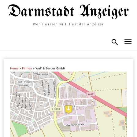
Wer's wissen will, liest den Anzeiger
Home
»
Firmen
»
Wulf & Berger GmbH