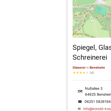
Spiegel, Gla
Schreinerei
Glaserei
in
Bensheim
★
★
★
★
☆
(4)
Nußallee 3
🗺
64625 Benshei
☎
06251 5826194
✉
info@konold-krea