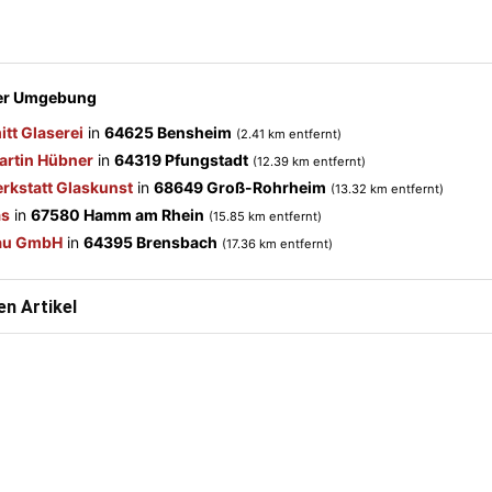
der Umgebung
tt Glaserei
in
64625 Bensheim
(2.41 km entfernt)
artin Hübner
in
64319 Pfungstadt
(12.39 km entfernt)
rkstatt Glaskunst
in
68649 Groß-Rohrheim
(13.32 km entfernt)
as
in
67580 Hamm am Rhein
(15.85 km entfernt)
bau GmbH
in
64395 Brensbach
(17.36 km entfernt)
n Artikel