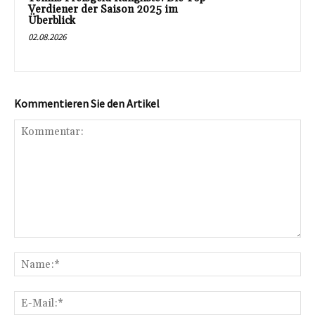
Verdiener der Saison 2025 im
Überblick
02.08.2026
Kommentieren Sie den Artikel
Kommentar:
Na
E-
Mai