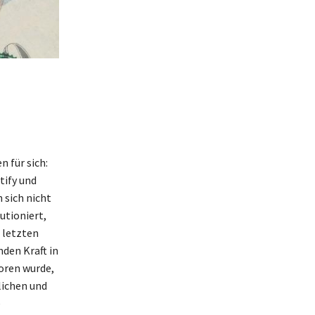
 für sich:
tify und
 sich nicht
utioniert,
 letzten
den Kraft in
oren wurde,
lichen und
e