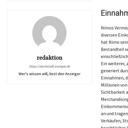
Einnahm
Nimos Vermöge
diversen Eink
hat Nimo sein
Bestandteil s
einschließlich
redaktion
Ein weiterer,
https://darmstadt-anzeiger.de
generiert dur
Wer's wissen will, liest den Anzeiger
Einnahmen, di
Millionen von
Sichtbarkeit 
Merchandising
Einkommensqu
an und tragen
Verkäufen, St
beachtliches