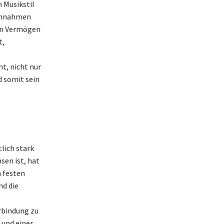
 Musikstil
einnahmen
en Vermögen
t,
t, nicht nur
d somit sein
lich stark
sen ist, hat
n festen
nd die
rbindung zu
 und einer