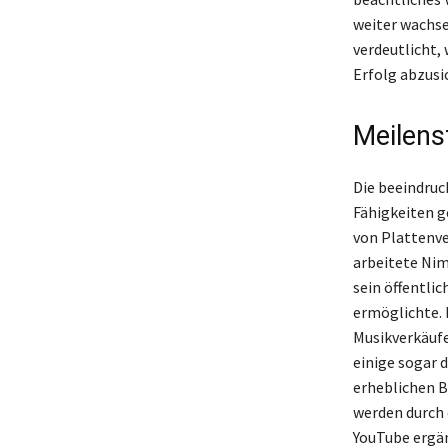
weiter wachse
verdeutlicht,
Erfolg abzusi
Meilens
Die beeindruc
Fähigkeiten g
von Plattenve
arbeitete Nim
sein öffentli
ermöglichte.
Musikverkäufe
einige sogar 
erheblichen B
werden durch 
YouTube ergän