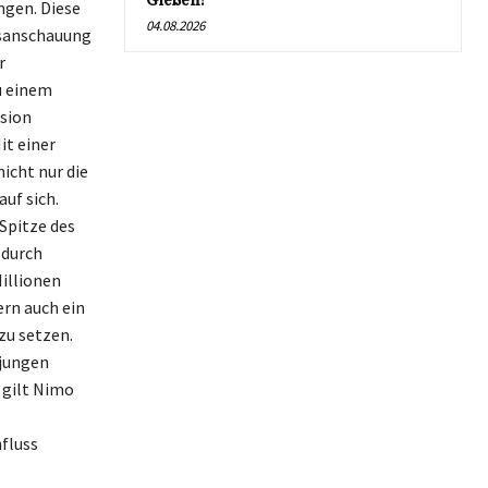
Gießen!
ngen. Diese
04.08.2026
nsanschauung
r
zu einem
sion
it einer
icht nur die
uf sich.
Spitze des
 durch
illionen
ern auch ein
zu setzen.
 jungen
 gilt Nimo
nfluss