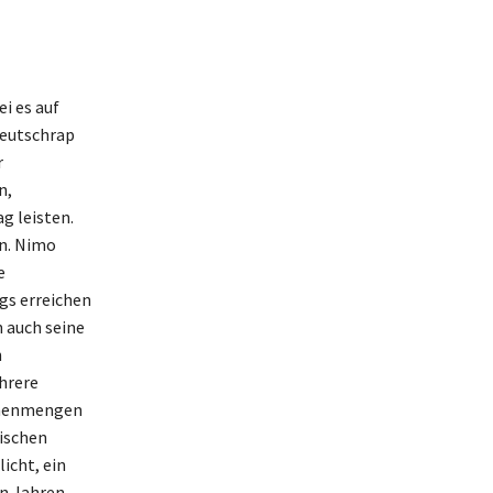
i es auf
Deutschrap
r
n,
g leisten.
n. Nimo
e
gs erreichen
 auch seine
n
hrere
chenmengen
ischen
icht, ein
n Jahren