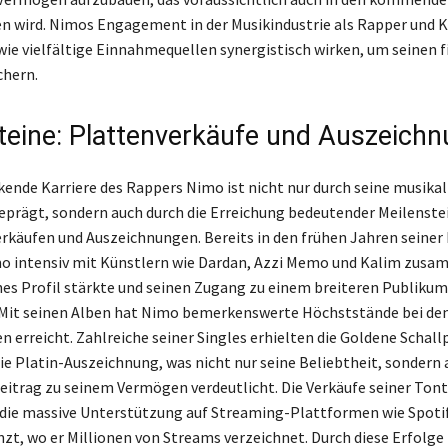
n wird. Nimos Engagement in der Musikindustrie als Rapper und K
 wie vielfältige Einnahmequellen synergistisch wirken, um seinen f
chern.
teine: Plattenverkäufe und Auszeich
kende Karriere des Rappers Nimo ist nicht nur durch seine musika
eprägt, sondern auch durch die Erreichung bedeutender Meilenste
rkäufen und Auszeichnungen. Bereits in den frühen Jahren seiner 
o intensiv mit Künstlern wie Dardan, Azzi Memo und Kalim zusa
ches Profil stärkte und seinen Zugang zu einem breiteren Publikum
 Mit seinen Alben hat Nimo bemerkenswerte Höchststände bei de
n erreicht. Zahlreiche seiner Singles erhielten die Goldene Schall
die Platin-Auszeichnung, was nicht nur seine Beliebtheit, sondern 
eitrag zu seinem Vermögen verdeutlicht. Die Verkäufe seiner Ton
die massive Unterstützung auf Streaming-Plattformen wie Spoti
zt, wo er Millionen von Streams verzeichnet. Durch diese Erfolg