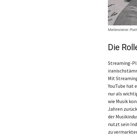
Meilensteine: Pla
Die Rol
Streaming-Pl
iranischstämm
Mit Streaming
YouTube hat e
nur als wicht
wie Musik kon
Jahren zurück
der Musikindu
nutzt sein In
zu vermarkten