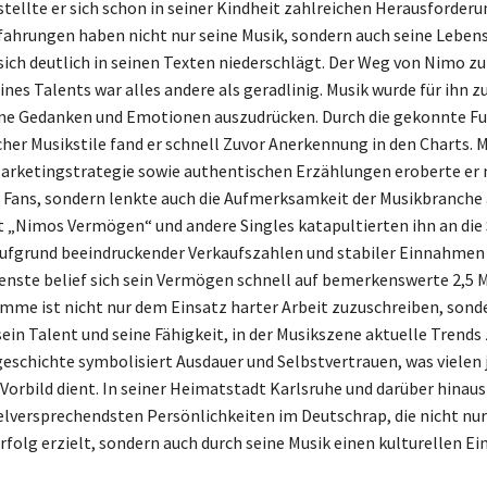
stellte er sich schon in seiner Kindheit zahlreichen Herausforderu
ahrungen haben nicht nur seine Musik, sondern auch seine Lebe
sich deutlich in seinen Texten niederschlägt. Der Weg von Nimo zu
nes Talents war alles andere als geradlinig. Musik wurde für ihn 
ine Gedanken und Emotionen auszudrücken. Durch die gekonnte Fu
cher Musikstile fand er schnell Zuvor Anerkennung in den Charts. M
arketingstrategie sowie authentischen Erzählungen eroberte er n
 Fans, sondern lenkte auch die Aufmerksamkeit der Musikbranche a
it „Nimos Vermögen“ und andere Singles katapultierten ihn an die 
ufgrund beeindruckender Verkaufszahlen und stabiler Einnahmen
nste belief sich sein Vermögen schnell auf bemerkenswerte 2,5 M
umme ist nicht nur dem Einsatz harter Arbeit zuzuschreiben, sond
sein Talent und seine Fähigkeit, in der Musikszene aktuelle Trends 
eschichte symbolisiert Ausdauer und Selbstvertrauen, was vielen
 Vorbild dient. In seiner Heimatstadt Karlsruhe und darüber hinaus
vielversprechendsten Persönlichkeiten im Deutschrap, die nicht nur
rfolg erzielt, sondern auch durch seine Musik einen kulturellen Ei