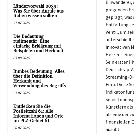
Einwanderer, 
Ländervorwahl 0039:
prägenden Erf
Was Sie über Anrufe aus
Italien wissen sollten
geprägt, was 
27.07.2026
Entfaltung sei
Ventil, um se
Die Bedeutung
unterschiedli
rudimentär: Eine
einfache Erklärung mit
innovativen M
Beispielen und Herkunft
Herzen seiner
03.08.2026
Sein erster H
Deutschrap. A
Bimbes Bedeutung: Alles
über die Definition,
Streaming-Die
Herkunft und
Euro. Diese S
Verwendung des Begriffs
Indikator für 
31.07.2026
Seine Lebensg
Entdecken Sie die
Künstlern als
Postleitzahl 61: Alle
als eine der 
Informationen und Orte
im PLZ-Gebiet 61
finanziellen E
30.07.2026
ausübt.