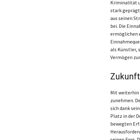
Kriminalität 
stark gepräg
aus seinen S
bei. Die Einn
ermöglichen e
Einnahmequell
als Künstler,
Vermögen zun
Zukunft
Mit weiterhin
zunehmen. Der
sich dank sei
Platz in der 
bewegten Erfa
Herausforderu
seinen Fans. 