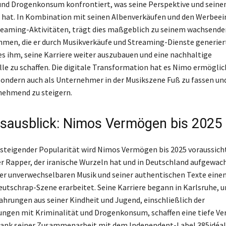
und Drogenkonsum konfrontiert, was seine Perspektive und seinen
t hat. In Kombination mit seinen Albenverkäufen und den Werbe
treaming-Aktivitäten, trägt dies maßgeblich zu seinem wachsend
ahmen, die er durch Musikverkäufe und Streaming-Dienste generier
s ihm, seine Karriere weiter auszubauen und eine nachhaltige
e zu schaffen. Die digitale Transformation hat es Nimo ermöglich
 sondern auch als Unternehmer in der Musikszene Fuß zu fassen un
ehmend zu steigern.
sausblick: Nimos Vermögen bis 2025
 steigender Popularität wird Nimos Vermögen bis 2025 voraussicht
 Rapper, der iranische Wurzeln hat und in Deutschland aufgewach
ner unverwechselbaren Musik und seiner authentischen Texte eine
Deutschrap-Szene erarbeitet. Seine Karriere begann in Karlsruhe, u
hrungen aus seiner Kindheit und Jugend, einschließlich der
ngen mit Kriminalität und Drogenkonsum, schaffen eine tiefe Ve
Dank seiner Zusammenarbeit mit dem Independent-Label 385idéal