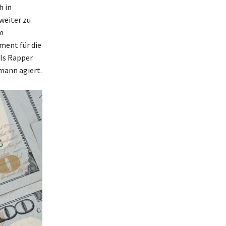
h in
weiter zu
hm
ment für die
als Rapper
smann agiert.