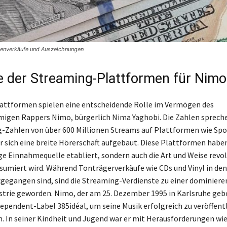
ttenverkäufe und Auszeichnungen
le der Streaming-Plattformen für Nimo
attformen spielen eine entscheidende Rolle im Vermögen des
igen Rappers Nimo, bürgerlich Nima Yaghobi. Die Zahlen sprechen
-Zahlen von über 600 Millionen Streams auf Plattformen wie Spo
r sich eine breite Hörerschaft aufgebaut. Diese Plattformen haben
ige Einnahmequelle etabliert, sondern auch die Art und Weise revol
sumiert wird. Während Tonträgerverkäufe wie CDs und Vinyl in den
gegangen sind, sind die Streaming-Verdienste zu einer dominieren
strie geworden. Nimo, der am 25. Dezember 1995 in Karlsruhe geb
dependent-Label 385idéal, um seine Musik erfolgreich zu veröffent
. In seiner Kindheit und Jugend war er mit Herausforderungen wi