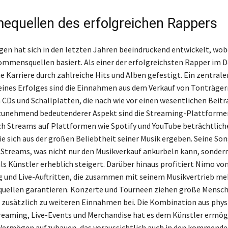
equellen des erfolgreichen Rappers
n hat sich in den letzten Jahren beeindruckend entwickelt, wobe
ommensquellen basiert. Als einer der erfolgreichsten Rapper im 
e Karriere durch zahlreiche Hits und Alben gefestigt. Ein zentrale
eines Erfolges sind die Einnahmen aus dem Verkauf von Tonträger
 CDs und Schallplatten, die nach wie vor einen wesentlichen Beitra
 zunehmend bedeutenderer Aspekt sind die Streaming-Plattforme
ch Streams auf Plattformen wie Spotify und YouTube beträchtlich
e sich aus der großen Beliebtheit seiner Musik ergeben. Seine Son
 Streams, was nicht nur den Musikverkauf ankurbeln kann, sondern
als Künstler erheblich steigert. Darüber hinaus profitiert Nimo vo
 und Live-Auftritten, die zusammen mit seinem Musikvertrieb me
ellen garantieren. Konzerte und Tourneen ziehen große Mens
 zusätzlich zu weiteren Einnahmen bei. Die Kombination aus phys
reaming, Live-Events und Merchandise hat es dem Künstler ermögl
 Vermögen aufzubauen, das voraussichtlich auch in den kommende