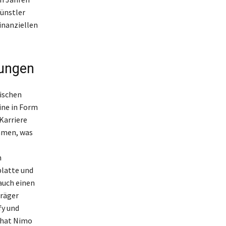
ünstler
inanziellen
nungen
lischen
ine in Form
Karriere
mmen, was
n
platte und
auch einen
träger
fy und
e hat Nimo