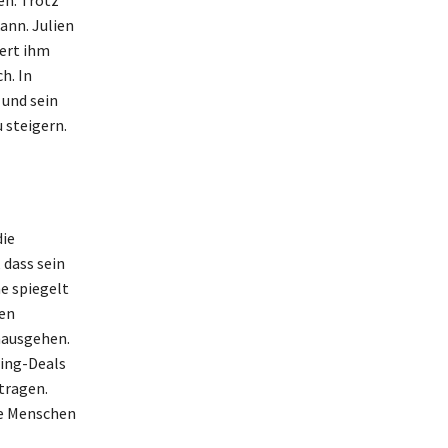
ann. Julien
ert ihm
h. In
und sein
 steigern.
die
 dass sein
e spiegelt
nen
nausgehen.
ring-Deals
tragen.
ge Menschen