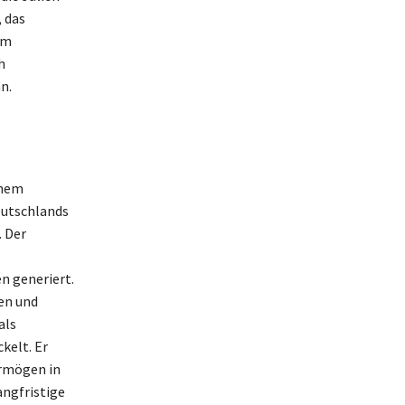
 das
im
h
n.
inem
eutschlands
. Der
 generiert.
en und
als
kelt. Er
ermögen in
angfristige