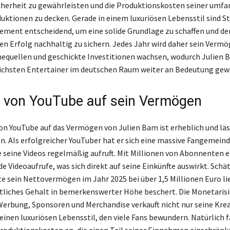
icherheit zu gewährleisten und die Produktionskosten seiner umf
ktionen zu decken. Gerade in einem luxuriösen Lebensstil sind S
ent entscheidend, um eine solide Grundlage zu schaffen und de
hen Erfolg nachhaltig zu sichern. Jedes Jahr wird daher sein Verm
quellen und geschickte Investitionen wachsen, wodurch Julien B
eichsten Entertainer im deutschen Raum weiter an Bedeutung gew
s von YouTube auf sein Vermögen
von YouTube auf das Vermögen von Julien Bam ist erheblich und läs
n. Als erfolgreicher YouTuber hat er sich eine massive Fangemein
e seine Videos regelmäßig aufruft. Mit Millionen von Abonnenten er
e Videoaufrufe, was sich direkt auf seine Einkünfte auswirkt. Sch
e sein Nettovermögen im Jahr 2025 bei über 1,5 Millionen Euro li
liches Gehalt in bemerkenswerter Höhe beschert. Die Monetarisi
Werbung, Sponsoren und Merchandise verkauft nicht nur seine Krea
einen luxuriösen Lebensstil, den viele Fans bewundern. Natürlich f
roduktionskosten an, die einen Teil seiner Einnahmen einschränk