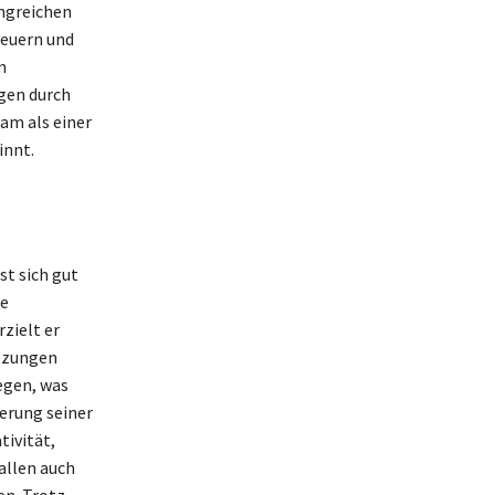
angreichen
teuern und
n
ögen durch
am als einer
innt.
st sich gut
de
zielt er
ätzungen
egen, was
erung seiner
tivität,
allen auch
en. Trotz