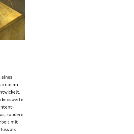
 eines
von einem
ntwickelt.
erkenswerte
ontent-
eos, sondern
rbeit mit
luss als