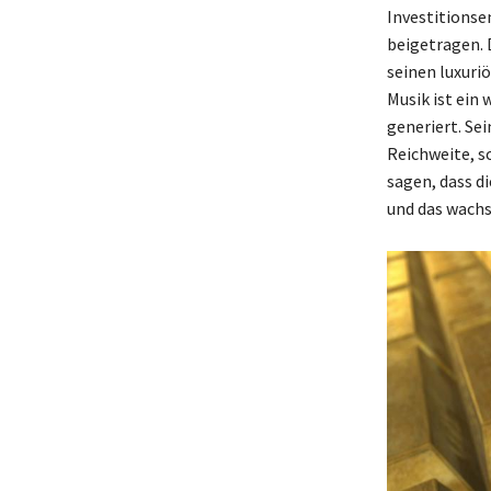
Investitionse
beigetragen. 
seinen luxuriö
Musik ist ein
generiert. Sei
Reichweite, s
sagen, dass d
und das wachs