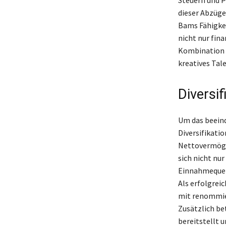
dieser Abzüge 
Bams Fähigkei
nicht nur fina
Kombination m
kreatives Tal
Diversi
Um das beeind
Diversifikati
Nettovermögen
sich nicht nu
Einnahmequell
Als erfolgrei
mit renommier
Zusätzlich be
bereitstellt 