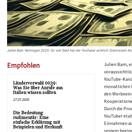
Julien Bam Vermögen 2025: So viel Geld hat der YouTuber wirklich (Darmstadt An
Empfohlen
Julien Bam, e
voraussichtli
YouTube-Kanäl
Ländervorwahl 0039:
monatlichen E
Was Sie über Anrufe aus
Italien wissen sollten
den Werbeein
27.07.2026
Kooperatione
Durch die Pro
Die Bedeutung
YouTuber etab
rudimentär: Eine
einfache Erklärung mit
Einnahmen aus
Beispielen und Herkunft
seinem beein