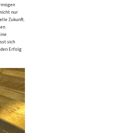
ermögen
nicht nur
elle Zukunft.
men
eine
st sich
nden Erfolg