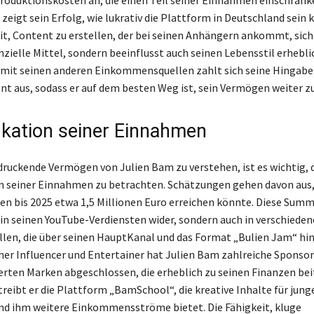
zeigt sein Erfolg, wie lukrativ die Plattform in Deutschland sein k
t, Content zu erstellen, der bei seinen Anhängern ankommt, sich
nzielle Mittel, sondern beeinflusst auch seinen Lebensstil erheblic
it seinen anderen Einkommensquellen zahlt sich seine Hingabe 
ent aus, sodass er auf dem besten Weg ist, sein Vermögen weiter zu
fikation seiner Einnahmen
ruckende Vermögen von Julien Bam zu verstehen, ist es wichtig, 
on seiner Einnahmen zu betrachten. Schätzungen gehen davon aus,
 bis 2025 etwa 1,5 Millionen Euro erreichen könnte. Diese Summ
r in seinen YouTube-Verdiensten wider, sondern auch in verschiede
en, die über seinen HauptKanal und das Format „Bulien Jam“ hi
cher Influencer und Entertainer hat Julien Bam zahlreiche Sponso
ten Marken abgeschlossen, die erheblich zu seinen Finanzen bei
treibt er die Plattform „BamSchool“, die kreative Inhalte für jun
und ihm weitere Einkommensströme bietet. Die Fähigkeit, kluge