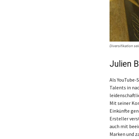
Diversifikation se
Julien B
Als YouTube-S
Talents in na
leidenschaftl
Mit seiner Ko
Einkünfte gen
Ersteller ver
auch mit bee
Marken und za