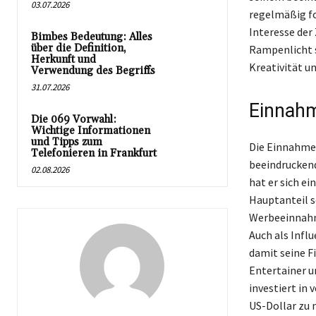
03.07.2026
regelmäßig fo
Interesse der 
Bimbes Bedeutung: Alles
über die Definition,
Rampenlicht s
Herkunft und
Kreativität u
Verwendung des Begriffs
31.07.2026
Einnahm
Die 069 Vorwahl:
Wichtige Informationen
und Tipps zum
Die Einnahmeq
Telefonieren in Frankfurt
beeindruckend
02.08.2026
hat er sich e
Hauptanteil 
Werbeeinnahm
Auch als Infl
damit seine F
Entertainer u
investiert in
US-Dollar zu 