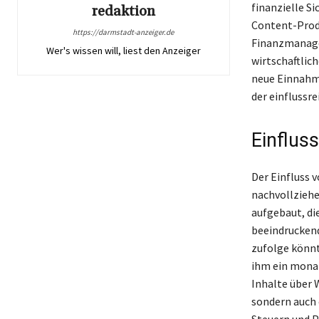
finanzielle S
redaktion
Content-Produ
https://darmstadt-anzeiger.de
Finanzmanagem
Wer's wissen will, liest den Anzeiger
wirtschaftlic
neue Einnahme
der einflussr
Einflus
Der Einfluss 
nachvollziehe
aufgebaut, di
beeindruckend
zufolge könnt
ihm ein monat
Inhalte über 
sondern auch 
Steuern und P