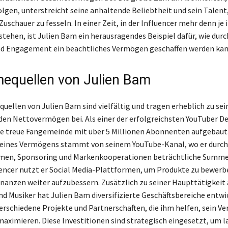
lgen, unterstreicht seine anhaltende Beliebtheit und sein Talent,
Zuschauer zu fesseln. In einer Zeit, in der Influencer mehr denn je 
tehen, ist Julien Bam ein herausragendes Beispiel dafür, wie durc
nd Engagement ein beachtliches Vermögen geschaffen werden kan
equellen von Julien Bam
uellen von Julien Bam sind vielfältig und tragen erheblich zu se
en Nettovermögen bei. Als einer der erfolgreichsten YouTuber D
ine treue Fangemeinde mit über 5 Millionen Abonnenten aufgebaut
seines Vermögens stammt von seinem YouTube-Kanal, wo er durch
en, Sponsoring und Markenkooperationen beträchtliche Summen
uencer nutzt er Social Media-Plattformen, um Produkte zu bewerb
inanzen weiter aufzubessern. Zusätzlich zu seiner Haupttätigkeit 
nd Musiker hat Julien Bam diversifizierte Geschäftsbereiche entwic
 verschiedene Projekte und Partnerschaften, die ihm helfen, sein V
maximieren. Diese Investitionen sind strategisch eingesetzt, um l